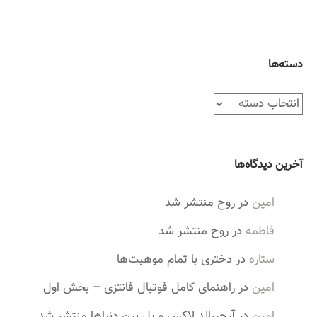
دسته‌ها
د
س
ت
ه‌
آخرین دیدگاه‌ها
ه
ا
امین
در
روح منتشر شد
فاطمه
در
روح منتشر شد
ستاره
در
دختری با تمام موهبت‌ها
امین
در
راهنمای کامل فوتبال فانتزی – بخش اول
امین
در
آرچیبالد لاکس و پل بین دنیاها منتشر شد