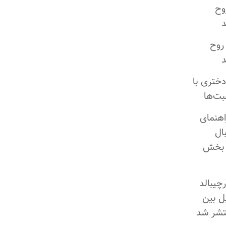
وح
روح
دختری با
بت‌ها
اهنمای
ال
 بخش
رچیبالد
ل بین
نتشر شد