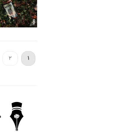
2
1
ر
ا
ه
ب
ط
ر
ی