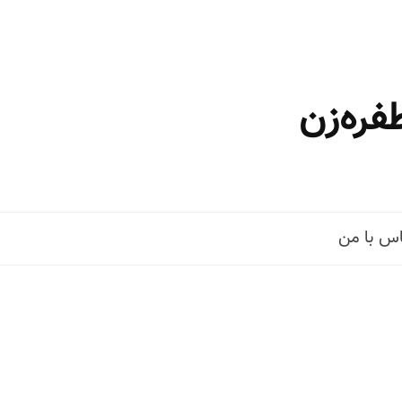
فره‌زن
س با من