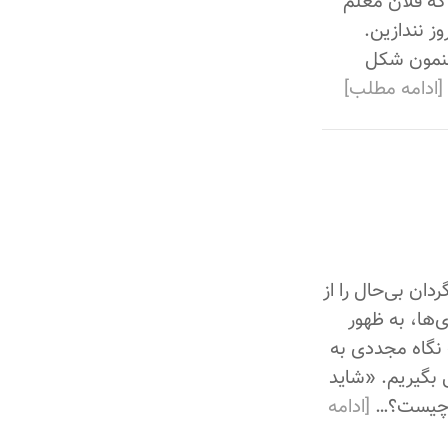
 که فلان معلم
ز نندازین.
هنمون شکل
[ادامه مطلب]
ان بی‌حال را از
ی‌ها، به ظهور
 نگاه مجددی به
 بگیریم. «شاید
یخ چیست؟…
[ادامه