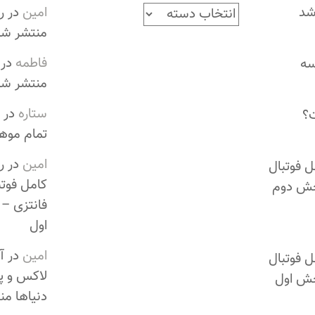
شد
د
امین
در
ر
س
منتشر شد
ت
فاطمه
در
سه
ه‌
منتشر شد
ه
ستاره
در
ا
؟
تمام موه
امین
در
ر
ل فوتبال
کامل فوتب
خش دوم
فانتزی –
اول
امین
در
آ
ل فوتبال
لاکس و پ
خش اول
دنیاها م