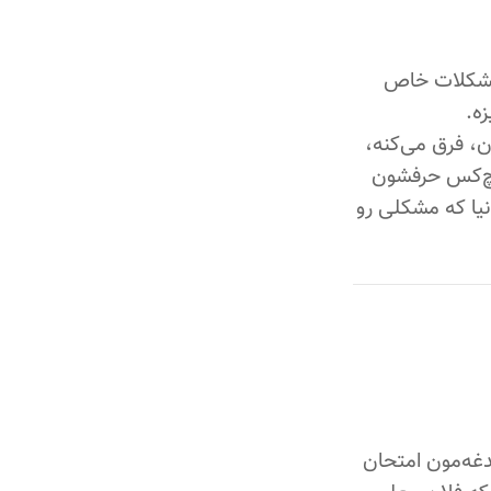
 مشکلات خاص
ه.
، فرق می‌کنه،
یچ‌کس حرفشون
یا که مشکلی رو
غه‌مون امتحان