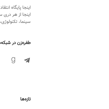
اینجا پایگاه انتق
ن
اینجا از هر دری س
و
سینما، تکنولوژی،
ش
ت
‌طفره‌زن در شبکه
ه‌
ه
ا
تازه‌ها