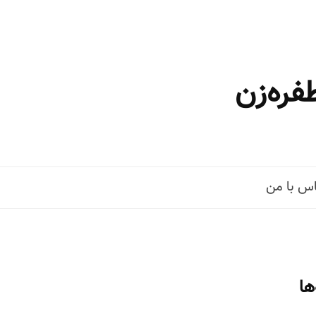
فره‌زن
س با من
ها