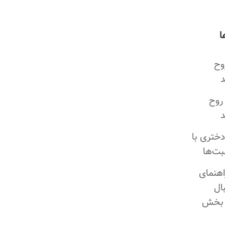
ا
وح
روح
دختری با
بت‌ها
اهنمای
ال
 بخش