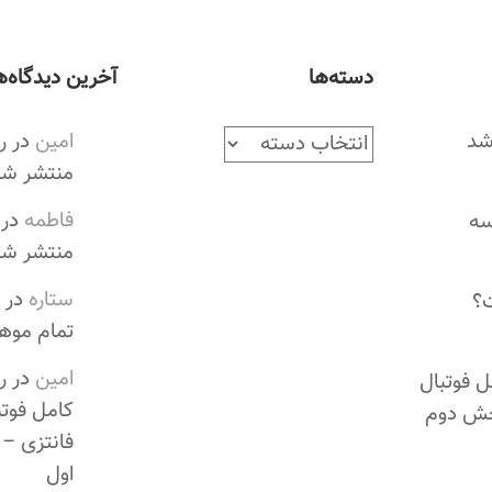
دسته‌ها
آخرین دیدگاه‌ه
شد
د
امین
در
ر
س
منتشر شد
ت
فاطمه
در
سه
ه‌
منتشر شد
ه
ستاره
در
ا
؟
تمام موه
امین
در
ر
ل فوتبال
کامل فوتب
خش دوم
فانتزی –
اول