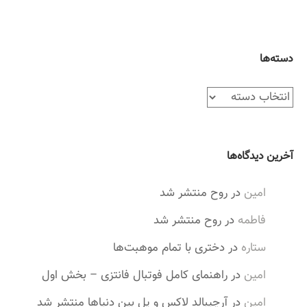
دسته‌ها
د
س
ت
ه‌
آخرین دیدگاه‌ها
ه
ا
امین
در
روح منتشر شد
فاطمه
در
روح منتشر شد
ستاره
در
دختری با تمام موهبت‌ها
امین
در
راهنمای کامل فوتبال فانتزی – بخش اول
امین
در
آرچیبالد لاکس و پل بین دنیاها منتشر شد