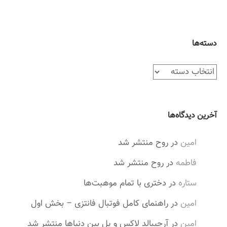
دسته‌ها
د
س
ت
ه‌
آخرین دیدگاه‌ها
ه
ا
امین
در
روح منتشر شد
فاطمه
در
روح منتشر شد
ستاره
در
دختری با تمام موهبت‌ها
امین
در
راهنمای کامل فوتبال فانتزی – بخش اول
امین
در
آرچیبالد لاکس و پل بین دنیاها منتشر شد