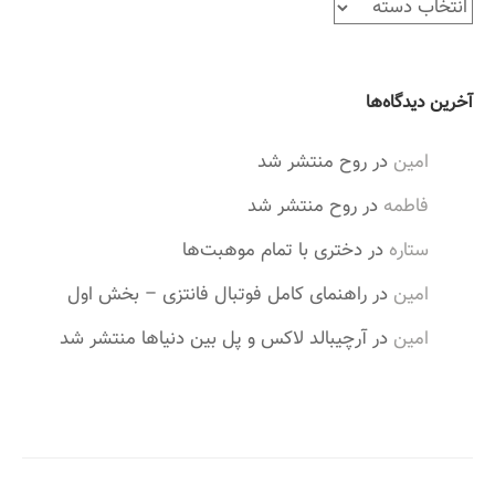
د
س
ت
ه‌
آخرین دیدگاه‌ها
ه
ا
امین
در
روح منتشر شد
فاطمه
در
روح منتشر شد
ستاره
در
دختری با تمام موهبت‌ها
امین
در
راهنمای کامل فوتبال فانتزی – بخش اول
امین
در
آرچیبالد لاکس و پل بین دنیاها منتشر شد