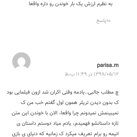
به نظرم ارزش یک بار خوندن رو داره واقعا
n
پاسخ
parisa.m
۱۳۹۸/۰۵/۱۲ در ۱۱:۴۹ ب٫ظ
چ مطلب جالبی..یادمه وقتی اکران شد ازون فیلمایی بود
ک بدون دیدن تریلر همون اول گفتم خب من ک
نمیبینمش نمیدونم چرا واقعا، الان با خوندن این متن
تازه داستانشو فهمیدم، یادم میاد دوستم داستان ی
انیمه رو برام تعریف میکرد ک زمانیه که دنیای ی بازی