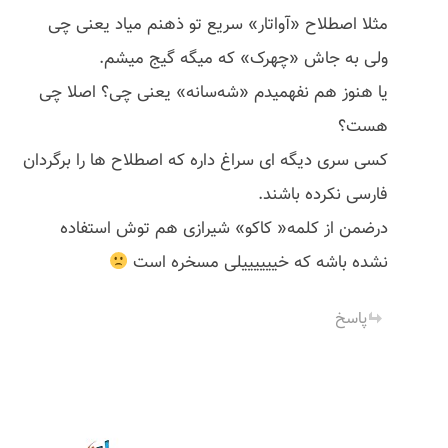
مثلا اصطلاح «آواتار» سریع تو ذهنم میاد یعنی چی
ولی به جاش «چهرک» که میگه گیج میشم.
یا هنوز هم نفهمیدم «شه‌سانه» یعنی چی؟ اصلا چی
هست؟
کسی سری دیگه ای سراغ داره که اصطلاح ها را برگردان
فارسی نکرده باشند.
درضمن از کلمه« کاکو» شیرازی هم توش استفاده
نشده باشه که خییییییلی مسخره است
پاسخ