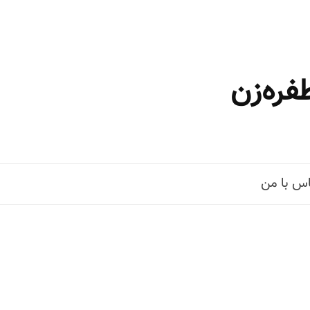
فره‌زن
س با من