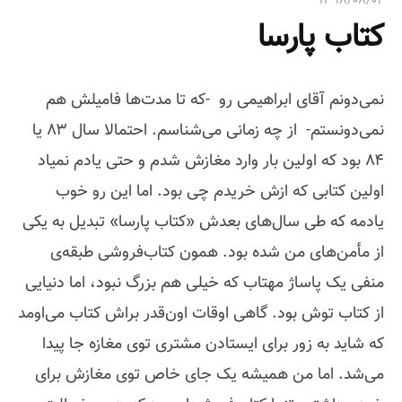
۱۳۹۸/۰۸/۰۴
ی
کتاب پارسا
:
نمی‌دونم آقای ابراهیمی رو -که تا مدت‌ها فامیلش هم
نمی‌دونستم- از چه زمانی می‌شناسم. احتمالا سال ۸۳ یا
۸۴ بود که اولین بار وارد مغازش شدم و حتی یادم نمیاد
اولین کتابی که ازش خریدم چی بود. اما این رو خوب
یادمه که طی سال‌های بعدش «کتاب پارسا» تبدیل به یکی
از مأمن‌های من شده بود. همون کتاب‌فروشی طبقه‌ی
منفی یک پاساژ مهتاب که خیلی هم بزرگ نبود، اما دنیایی
از کتاب توش بود. گاهی اوقات اون‌قدر براش کتاب می‌اومد
که شاید به زور برای ایستادن مشتری توی مغازه جا پیدا
می‌شد. اما من همیشه یک جای خاص توی مغازش برای