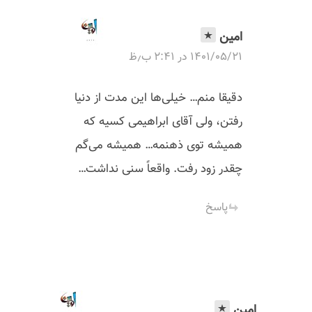
امین
۱۴۰۱/۰۵/۲۱ در ۲:۴۱ ب٫ظ
دقیقا منم… خیلی‌ها این مدت از دنیا
رفتن، ولی آقای ابراهیمی کسیه که
همیشه توی ذهنمه… همیشه می‌گم
چقدر زود رفت. واقعاً سنی نداشت…
پاسخ
امین