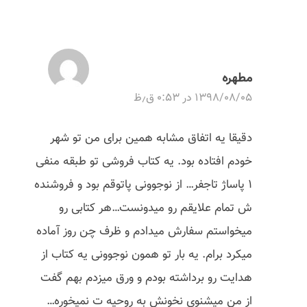
مطهره
۱۳۹۸/۰۸/۰۵ در ۰:۵۳ ق٫ظ
دقیقا یه اتفاق مشابه همین برای من تو شهر
خودم افتاده بود. یه کتاب فروشی تو طبقه منفی
1 پاساژ تاجفر… از نوجوونی پاتوقم بود و فروشنده
ش تمام علایقم رو میدونست…هر کتابی رو
میخواستم سفارش میدادم و ظرف چن روز آماده
میکرد برام. یه بار تو همون نوجوونی یه کتاب از
هدایت رو برداشته بودم و ورق میزدم بهم گفت
از من میشنوی نخونش به روحیه ت نمیخوره…