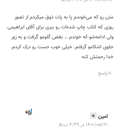
۱۳۹۸/۰۸/۰۴ در ۳:۳۸ ب٫ظ
v
متن رو که می‌خوندم پا به پات ذوق میکردم از تصور
i
روزی که کتاب چاپ شده‌ات رو ببری برای آقای ابراهیمی.
g
ولی ادامه‌شو که خوندم … بغض گلومو گرفت و به زور
جلوی اشکامو گرفتم. خیلی خوب حست رو درک کردم.
a
خدا رحمتش کنه
t
پاسخ
i
o
n
امین
۱۴۰۱/۰۵/۲۱ در ۲:۳۹ ب٫ظ