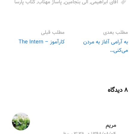
آقای ابراهیمی
,
الی بنجامین
,
پاساژ مهتاب
,
کتاب پارسا
مطلب بعدی
مطلب قبلی
به آرامی آغاز به مردن
کارآموز – The Intern
می‌کنی…
P
o
s
۸ دیدگاه
t
n
مریم
a