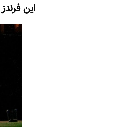
t
ا
این فرندز
ی
: