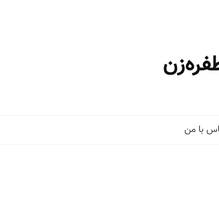
فره‌زن
س با من