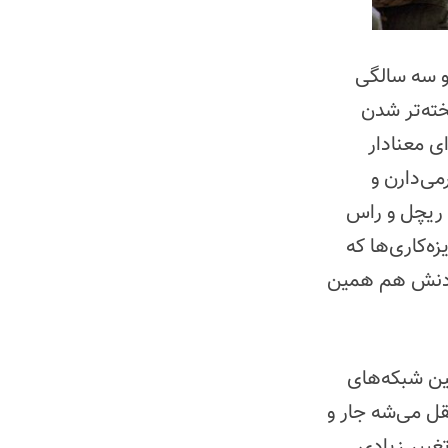
 و سه سالگی
خته‌تر شدن
ی معنادار
می‌دارن و
 ریچل و راس
ه‌کاری‌ها که
بودنش هم همین
ندز بین شبکه‌های
یال پرطرفداره، هنوز وقتی از نتفلیکس به HBO Max منتقل می‌شه جار و
غییر زیادی