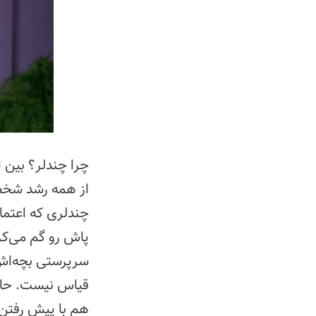
چرا چندلر؟ بین
از همه رشد شخص
چندلری که اعتم
پاش رو گم می‌کرد
سرپرستی بچه‌اش ا
قیاس نیست. حال
هم با پیش رفتن 