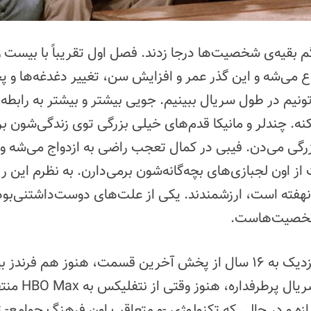
گم بقیه‌ی شخصیت‌ها درجا زدند. فصل اول تقریباً با بیست
می‌شه و این گذر عمر و افزایش سن، تغییر دغدغه‌ها و پ
ونیم در طول سریال ببینیم. جویی بیشتر و بیشتر به رابطه‌ا
ه. چندلر و مانیکا قدم‌های خیلی بزرگی توی زندگی‌شون بر
زرگی می‌دن. فیبی در کمال تعجب راضی به ازدواج می‌شه و
ز اون لجبازی‌های بچه‌گانه‌شون برمی‌دارن. به نظرم این ریز
نهفته است، ارزشمندند. یکی از علت‌های دوست‌داشتنی‌
شخصیت‌هاست.
اینکه با گذشت نزدیک به 16 سال از پخش آخرین قسمت، هنوز هم فر
استریمِ فیلم و سر
ازه و در حالی که تکنولوژی -و متعاقب اون فرهنگ جوامع- ت