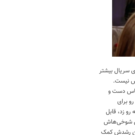
ی سریال بیشتر
س نیست.
ساس دست و
رو برای
رو زد، قابل
نس شوخی‌هاش
این رشدش کمک