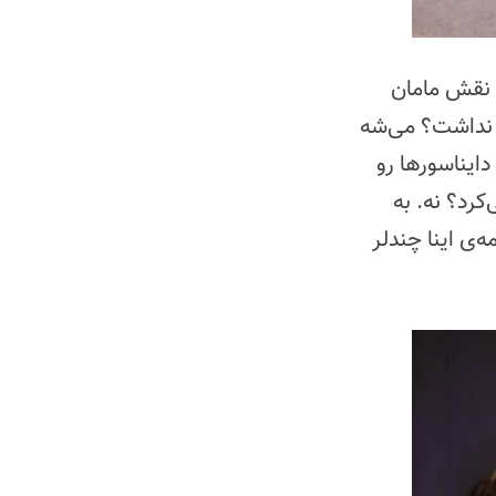
 نقش مامان
 نداشت؟ می‌شه
ایناسورها رو
رد؟ نه. به
‌ی اینا چندلر