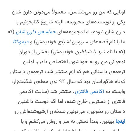
اونایی که من رو می‌شناسن، معمولاً می‌دونن دارن شان
یکی از نویسنده‌های محبوبمه. البته شروع کتابخونیم با
دارن شان نبوده، اما مجموعه‌های
حماسه‌ی دارن شان
(که
ما با نام
قصه‌های سرزمین اشباح
خوندیمش) و
دیموناتا
(که با نام
نبرد با شیاطین
خوندیمش) بخشی از دوران
نوجوانی من رو به خودشون اختصاص دادن. اولین
ترجمه‌ی داستانی هم که ازم منتشر شد، ترجمه‌ی داستان
کوتاه هاگوراسان بود که سال 94 توی مجله‌ی شگفت‌زار،
وابسته به
آکادمی فانتزی
، منتشر شد (سایت آکادمی
فانتزی از دسترس خارج شده، اما اگه دوست داشتین
داستان رو بخونین، می‌تونین نسخه‌ی آرشیوشده‌اش رو
اینجا
ببینین. بعداً دستی به سر و روش می‌کشم و با